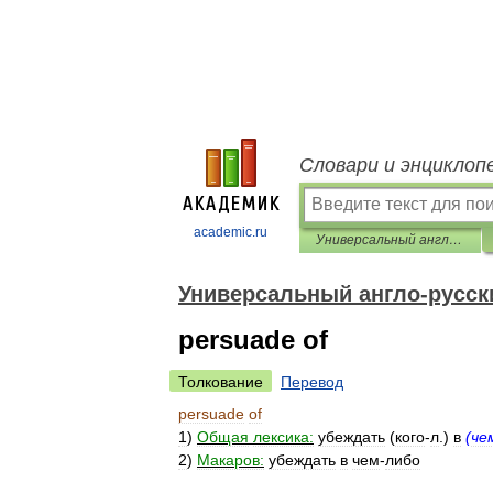
Словари и энциклоп
academic.ru
Универсальный англо-русский словарь
Универсальный англо-русск
persuade of
Толкование
Перевод
persuade
of
1
)
Общая
лексика:
убеждать
(
кого
-
л
.)
в
(
че
2
)
Макаров:
убеждать
в
чем
-
либо