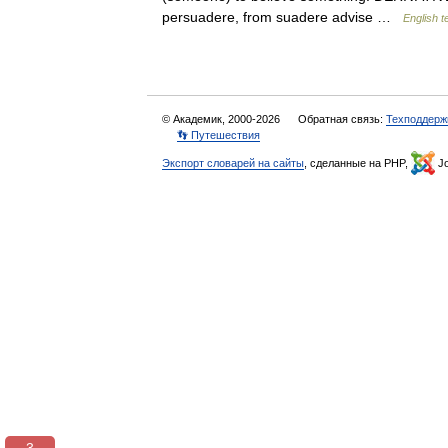
persuadere, from suadere advise …
English t
© Академик, 2000-2026
Обратная связь:
Техподдерж
👣 Путешествия
Экспорт словарей на сайты
, сделанные на PHP,
Jo