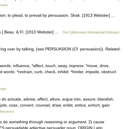
ionary
ion; to plead; to prevail by persuasion. Shak. [1913 Webster] …
s.] Beau. & Fl. [1913 Webster] …
The Collaborative International Dictionary
ing over by talking, (see PERSUASION (Cf. persuasion)). Related:
ords: influence, *affect, touch, sway, impress: *move, drive,
words: *restrain, curb, check, inhibit: *hinder, impede, obstruct
sage
do actuate, advise, affect, allure, argue into, assure, blandish,
ole, coax, convert, counsel, draw, enlist, entice, exhort, gain
thesaurus
 do something through reasoning or argument. 2) cause
ES persuadable adjective persuader noun. ORIGIN Latin