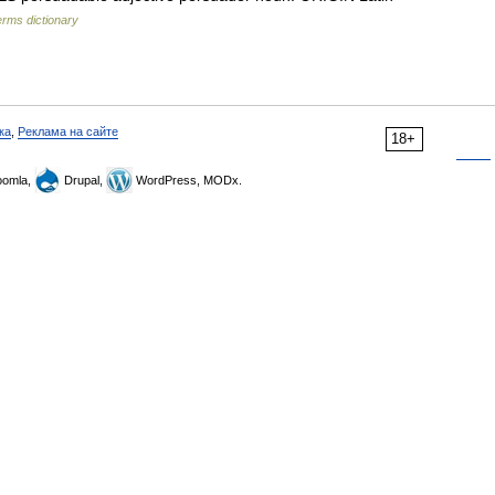
erms dictionary
ка
,
Реклама на сайте
18+
omla,
Drupal,
WordPress, MODx.