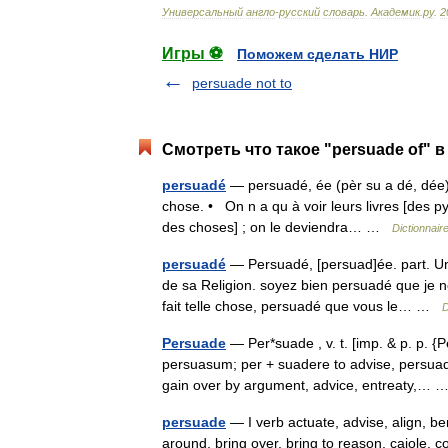
Универсальный
англо
-
русский
словарь
.
Академик
.
ру
.
2
Игры ⚽
Поможем сделать НИР
persuade not to
Смотреть что такое "persuade of" в
persuadé
— persuadé, ée (pèr su a dé, dée) p
chose. • On n a qu à voir leurs livres [des py
des choses] ; on le deviendra… …
Dictionnair
persuadé
— Persuadé, [persuad]ée. part. U
de sa Religion. soyez bien persuadé que je n
fait telle chose, persuadé que vous le… …
D
Persuade
— Per*suade , v. t. [imp. & p. p. {P
persuasum; per + suadere to advise, persuade:
gain over by argument, advice, entreaty,…
persuade
— I verb actuate, advise, align, ben
around, bring over, bring to reason, cajole, c