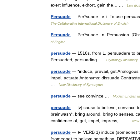
exert influence, exhort, gain the… …
Law dict
Persuade
— Per*suade , v. i. To use persuas
The Collaborative International Dictionary of English
Persuade
— Per*suade , n. Persuasion. [Ob
of English
persuade
— 1510s, from L. persuadere to br
Persuaded; persuading …
Etymology dictionary
persuade
— *induce, prevail, get Analogous w
impel, actuate Antonyms: dissuade Contrasted 
…
New Dictionary of Synonyms
persuade
— see convince …
Modern English u
persuade
— [v] cause to believe; convince to 
brainwash*, bring around, bring to senses, caj
confidence of, get, impel, impress,… …
New 
persuade
— ► VERB 1) induce (someone) to
(someone) to believe something. DERIVATIV