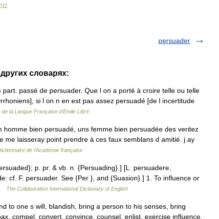
011
.
persuader
 других словарях:
art. passé de persuader. Que l on a porté à croire telle ou telle
rrhoniens], si l on n en est pas assez persuadé [de l incertitude
e de la Langue Française d'Émile Littré
n homme bien persuadé, uns femme bien persuadée des veritez
e me laisseray point prendre à ces faux semblans d amitié. j ay
ictionnaire de l'Académie française
ersuaded}; p. pr. & vb. n. {Persuading}.] [L. persuadere,
 cf. F. persuader. See {Per }, and {Suasion}.] 1. To influence or
 …
The Collaborative International Dictionary of English
d to one s will, blandish, bring a person to his senses, bring
oax, compel, convert, convince, counsel, enlist, exercise influence,