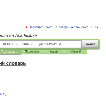
Запомнить сайт
Словарь на свой сайт
RU
едии на Академике
Найти!
Толкования
Переводы
Книги
Игры ⚽
ий словарь
м
-
л
.)